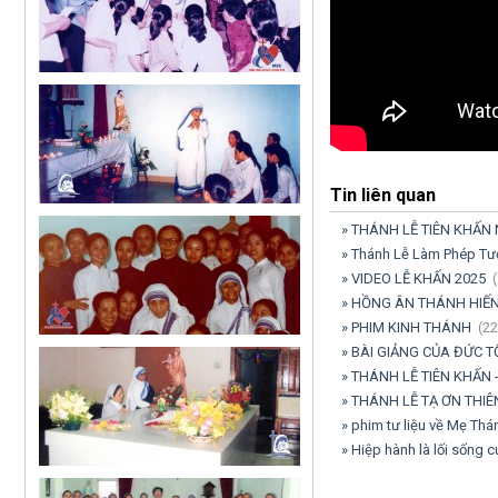
Tin liên quan
» THÁNH LỄ TIÊN KHẤN
» Thánh Lễ Làm Phép Tượ
» VIDEO LỄ KHẤN 2025
(
» HỒNG ÂN THÁNH HIẾN
» PHIM KINH THÁNH
(22
» BÀI GIẢNG CỦA ĐỨC T
» THÁNH LỄ TIÊN KHẤN 
» THÁNH LỄ TẠ ƠN THIÊ
» phim tư liệu về Mẹ Th
» Hiệp hành là lối sống