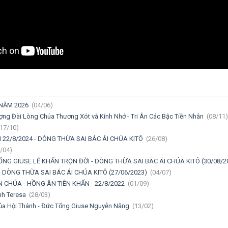
 NĂM 2026
(04/06)
ng Đài Lòng Chúa Thương Xót và Kính Nhớ - Tri Ân Các Bậc Tiền Nhân
(08/11)
17/10)
 22/8/2024 - DÒNG THỪA SAI BÁC ÁI CHÚA KITÔ
(26/08)
/04)
ỔNG GIUSE LỄ KHẤN TRỌN ĐỜI - DÒNG THỪA SAI BÁC ÁI CHÚA KITÔ (30/08/2
- DÒNG THỪA SAI BÁC ÁI CHÚA KITÔ (27/06/2023)
(04/07)
N CHÚA - HỒNG ÂN TIÊN KHẤN - 22/8/2022
(01/09)
ánh Teresa
(28/03)
 của Hội Thánh - Đức Tổng Giuse Nguyễn Năng
(13/02)