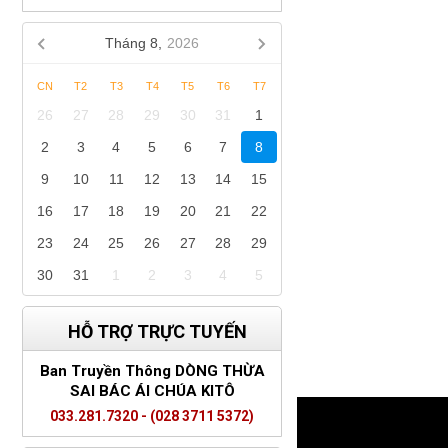
Tháng 8,
2026
CN
T2
T3
T4
T5
T6
T7
26
27
28
29
30
31
1
2
3
4
5
6
7
8
9
10
11
12
13
14
15
16
17
18
19
20
21
22
23
24
25
26
27
28
29
30
31
1
2
3
4
5
HỖ TRỢ TRỰC TUYẾN
Ban Truyền Thông DÒNG THỪA
SAI BÁC ÁI CHÚA KITÔ
033.281.7320 - (028 3711 5372)