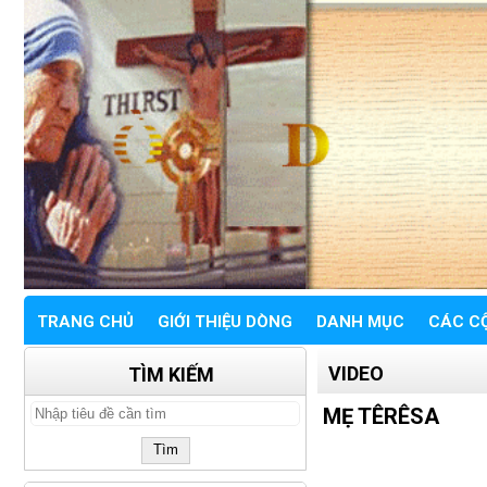
TRANG CHỦ
GIỚI THIỆU DÒNG
DANH MỤC
CÁC C
VIDEO
TÌM KIẾM
MẸ TÊRÊSA
Tìm