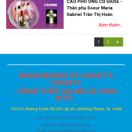
CÁO PHÓ ÔNG CỐ GIUSE -
Thân phụ Soeur Maria
Gabriel Trần Thị Hoàn
Xem thêm...
1
2
►
MISSIONARIES OF CHRIST’S
CHARITY
- DÒNG THỪA SAI BÁC ÁI CHÚA
KITÔ -
101/57, Đường Trịnh Thị Dối, ấp 25, xã Đông Thạnh, Tp. HCM
Tel : 028. 3711.5372 -
033.281.7320
Website: www.mcchrist.org
Email:
sistermary0209@gmail.com