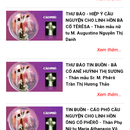
THƯ BÁO - HIỆP Ý CẦU
NGUYỆN CHO LINH HỒN BÀ
CỐ TÊRÊSA - Thân mẫu nữ
tu M. Augustino Nguyễn Thị
Danh
Xem thêm...
THƯ BÁO TIN BUỒN - BÀ
CỐ ANÊ HUỲNH THỊ SƯƠNG
- Thân mẫu Sr. M. Phêrô
Trần Thị Hương Thảo
Xem thêm...
TIN BUỒN - CÁO PHÓ CẦU
NGUYỆN CHO LINH HỒN
ÔNG CỐ PHÊRÔ - Thân Phụ
Nữ tu Maria Athanasio Võ