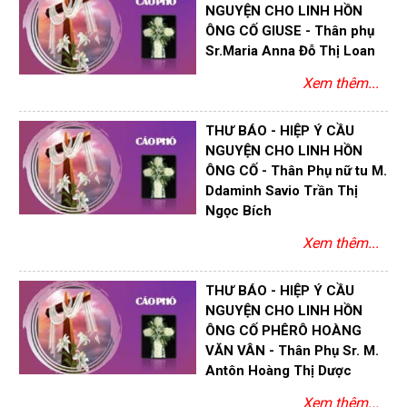
NGUYỆN CHO LINH HỒN
ÔNG CỐ GIUSE - Thân phụ
Sr.Maria Anna Đỗ Thị Loan
Xem thêm...
THƯ BÁO - HIỆP Ý CẦU
NGUYỆN CHO LINH HỒN
ÔNG CỐ - Thân Phụ nữ tu M.
Ddaminh Savio Trần Thị
Ngọc Bích
Xem thêm...
THƯ BÁO - HIỆP Ý CẦU
NGUYỆN CHO LINH HỒN
ÔNG CỐ PHÊRÔ HOÀNG
VĂN VÂN - Thân Phụ Sr. M.
Antôn Hoàng Thị Dược
Xem thêm...