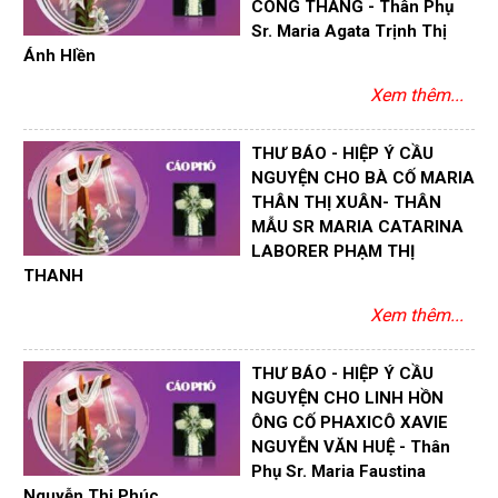
CÔNG THẮNG - Thân Phụ
Sr. Maria Agata Trịnh Thị
Ánh HIền
Xem thêm...
THƯ BÁO - HIỆP Ý CẦU
NGUYỆN CHO BÀ CỐ MARIA
THÂN THỊ XUÂN- THÂN
MẪU SR MARIA CATARINA
LABORER PHẠM THỊ
THANH
Xem thêm...
THƯ BÁO - HIỆP Ý CẦU
NGUYỆN CHO LINH HỒN
ÔNG CỐ PHAXICÔ XAVIE
NGUYỄN VĂN HUỆ - Thân
Phụ Sr. Maria Faustina
Nguyễn Thị Phúc