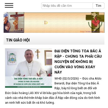
Tìm
TIN GIÁO HỘI
ĐẠI DIỆN TÔNG TÒA BẮC Ả
RẬP - CHÚNG TA PHẢI CẦU
NGUYỆN ĐỂ KHÔNG BỊ
CUỐN VÀO VÒNG XOÁY
NÀY
WHĐ (02/3/2026) – Đức cha Aldo
Berardi, Đại diện Tông tòa Bắc Ả
Rập, bày tỏ lòng biết ơn đối với
Đức Giáo hoàng Lêô XIV vì lời kêu gọi hòa bình của ngài, trong bối
cảnh các nhà thờ trên khắp bán đảo Ả Rập vẫn đóng cửa do tình hình
an ninh hết sức bất ổn và khó lường.