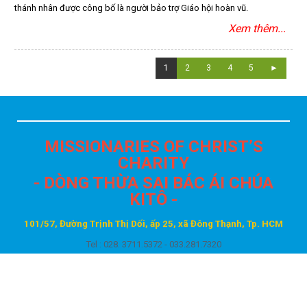
thánh nhân được công bố là người bảo trợ Giáo hội hoàn vũ.
Xem thêm...
1
2
3
4
5
►
MISSIONARIES OF CHRIST’S
CHARITY
- DÒNG THỪA SAI BÁC ÁI CHÚA
KITÔ -
101/57, Đường Trịnh Thị Dối, ấp 25, xã Đông Thạnh, Tp. HCM
Tel : 028. 3711.5372 -
033.281.7320
Website: www.mcchrist.org
Email:
sistermary0209@gmail.com
sr.tsbackt@mcchrist.org