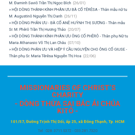
M. Đaminh Saviô Trần Thị Ngọc Bích
(26/01)
» HỘI DÒNG THÀNH KÍNH PHÂN ƯU BÀ CỐ TÊRÊSA - Thân mẫu nữ tu
M. Augustinô Nguyễn Thị Danh
(26/11)
» HỘI DÒNG PHÂN ƯU - BÀ CỐ ANÊ HUỲNH THỊ SƯƠNG - Thân mẫu
Sr. M. Phêrô Trần Thị Hương Thảo
(20/07)
» HỘI DÒNG THÀNH KÍNH PHÂN ƯU ÔNG CỐ PHÊRÔ - Thân phụ Nữ tu
Maria Athanasio Võ Thị Lan Châu
(07/10)
» HỘI DÒNG PHÂN ƯU VÀ HIỆP Ý CẦU NGUYỆN CHO ÔNG CỐ GIUSE -
Thân phụ Sr. Maria Têrêsa Nguyễn Thị Hoa
(22/06)
MISSIONARIES OF CHRIST’S
CHARITY
- DÒNG THỪA SAI BÁC ÁI CHÚA
KITÔ -
101/57, Đường Trịnh Thị Dối, ấp 25, xã Đông Thạnh, Tp. HCM
Tel : 028. 3711.5372 -
033.281.7320