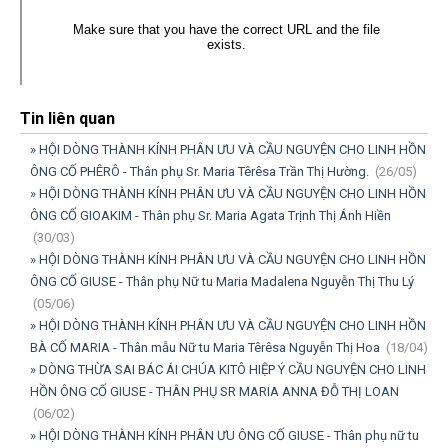
Tin liên quan
» HỘI DÒNG THÀNH KÍNH PHÂN ƯU VÀ CẦU NGUYỆN CHO LINH HỒN
ÔNG CỐ PHÊRÔ - Thân phụ Sr. Maria Têrêsa Trần Thị Hường.
(26/05)
» HỘI DÒNG THÀNH KÍNH PHÂN ƯU VÀ CẦU NGUYỆN CHO LINH HỒN
ÔNG CỐ GIOAKIM - Thân phụ Sr. Maria Agata Trịnh Thị Ánh Hiền
(30/03)
» HỘI DÒNG THÀNH KÍNH PHÂN ƯU VÀ CẦU NGUYỆN CHO LINH HỒN
ÔNG CỐ GIUSE - Thân phụ Nữ tu Maria Madalena Nguyễn Thị Thu Lý
(05/06)
» HỘI DÒNG THÀNH KÍNH PHÂN ƯU VÀ CẦU NGUYỆN CHO LINH HỒN
BÀ CỐ MARIA - Thân mẫu Nữ tu Maria Têrêsa Nguyễn Thị Hoa
(18/04)
» DÒNG THỪA SAI BÁC ÁI CHÚA KITÔ HIỆP Ý CẦU NGUYỆN CHO LINH
HỒN ÔNG CỐ GIUSE - THÂN PHỤ SR MARIA ANNA ĐỖ THỊ LOAN
(06/02)
» HỘI DÒNG THÀNH KÍNH PHÂN ƯU ÔNG CỐ GIUSE - Thân phụ nữ tu