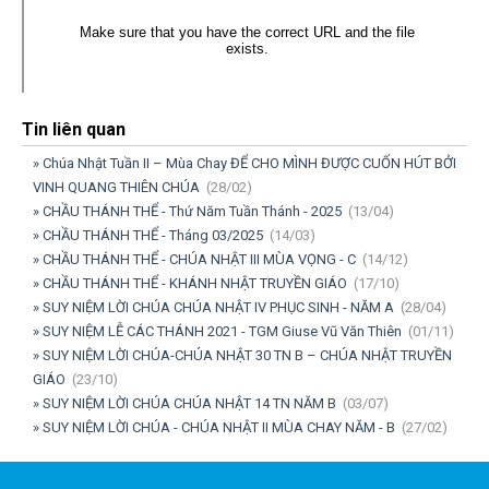
Tin liên quan
» Chúa Nhật Tuần II – Mùa Chay ĐỂ CHO MÌNH ĐƯỢC CUỐN HÚT BỞI
VINH QUANG THIÊN CHÚA
(28/02)
» CHẦU THÁNH THỂ - Thứ Năm Tuần Thánh - 2025
(13/04)
» CHẦU THÁNH THỂ - Tháng 03/2025
(14/03)
» CHẦU THÁNH THỂ - CHÚA NHẬT III MÙA VỌNG - C
(14/12)
» CHẦU THÁNH THỂ - KHÁNH NHẬT TRUYỀN GIÁO
(17/10)
» SUY NIỆM LỜI CHÚA CHÚA NHẬT IV PHỤC SINH - NĂM A
(28/04)
» SUY NIỆM LỄ CÁC THÁNH 2021 - TGM Giuse Vũ Văn Thiên
(01/11)
» SUY NIỆM LỜI CHÚA-CHÚA NHẬT 30 TN B – CHÚA NHẬT TRUYỀN
GIÁO
(23/10)
» SUY NIỆM LỜI CHÚA CHÚA NHẬT 14 TN NĂM B
(03/07)
» SUY NIỆM LỜI CHÚA - CHÚA NHẬT II MÙA CHAY NĂM - B
(27/02)